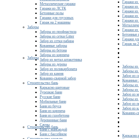
Гаражи из
Металлические гаражи
Гаражи из
Гаражи из ЛСТК
Гаражи из
Бетонные полы
Гаражи из
Гаражи для грузовых
Гаражи из
Гараж на 2 машины
Металличе
Заборы
Гаражи и
Заборы из профнастила
Бетонные 
Заборы из сетки Gitter
Гаражи дл
Забор из сетки рабица
Гараж на 
Кованные заборы
Заборы из бетона
Заборы из кирпича
Заборы
Забор из метал.штакетника
Заборы из дерева
Заборы из
Забор из поликарбоната
Заборы из 
Забор из камня
Забор из с
Кованно-сварной забор
Кованные 
Строительство бань
Заборы из
Каркасно-щитовые
Заборы из
Турецкие бани
Забор из 
Русские бани
Заборы из
Мобильные бани
Забор из 
Бани из бруса
Забор из 
Бани из кирпича
Кованно-с
Бани из газобетона
Деревянные бани
Сауны
Строительство бань
Бани с мансардой
Бани с бассейном
Каркасно-
Строительство кровли