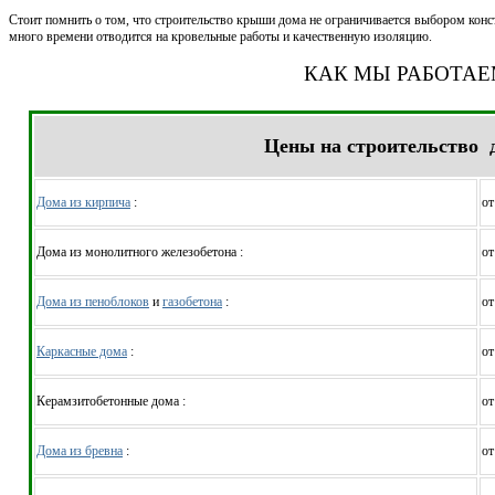
Стоит помнить о том, что строительство крыши дома не ограничивается выбором конс
много времени отводится на кровельные работы и качественную изоляцию.
КАК МЫ РАБОТА
Цены на строительство 
Дома из кирпича
:
от
Дома из монолитного железобетона :
от
Дома из пеноблоков
и
газобетона
:
от
Каркасные дома
:
от
Керамзитобетонные дома :
от
Дома из бревна
:
от