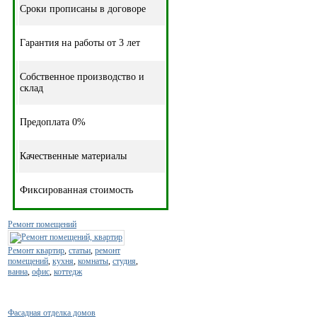
Cроки прописаны в договоре
Гарантия на работы от 3 лет
Собственное производство и
склад
Предоплата 0%
Качественные материалы
Фиксированная стоимость
Ремонт помещений
Ремонт квартир
,
статьи
,
ремонт
помещений
,
кухня
,
комнаты
,
студия
,
ванна
,
офис
,
коттедж
Фасадная отделка домов