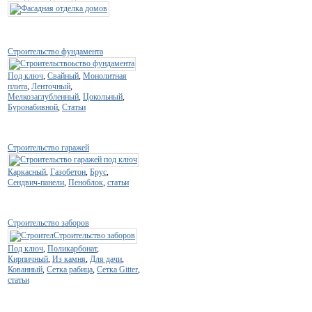
Строительство фундамента
Под ключ
,
Свайный
,
Монолитная
плита
,
Ленточный
,
Мелкозаглубленный
,
Цокольный
,
Буронабивной
,
Статьи
Строительство гаражей
Каркасный
,
Газобетон
,
Брус
,
Сендвич-панели
,
Пеноблок
,
статьи
Строительство заборов
Под ключ
,
Поликарбонат
,
Кирпичный
,
Из камня
,
Для дачи
,
Кованный
,
Сетка рабица
,
Сетка Gitter
,
статьи