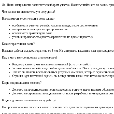
Да. Наши специалисты помогают с выбором участка. Помогут найти его по вашим треб
Что влияет на окончательную цену дома?
На стоимость строительства дома влияет:
особенности участка: рельеф, условия въезда, место расположения
материалы используемые при сроительстве
особенности архитектуры дома
условия производства работ (ограничения по времени работы)
Какие гарантии вы даете?
На наши работы мы даем гарантию от 3 лет. На материалы гарантию дает производител
Как я могу контролировать строительство?
Каждому клиенту мы высылаем поэтапный фото отчет работ.
Устанавливаем онлайн видео наблюдение за объектом 24ч в сутки, доступ к нем
Так же вы можете воспользоваться услугами компаний, которые осуществляют
Стройка идет поэтапной сдачей, вы всегда видите какой этап и только после 
Когда подписывается договор?
Договор на проектирование подписывается на встрече, перед первым общением
Договор на строительство подписывается после разработки и утверждения сме
Когда я должнен оплачивать вашу работу?
По проектированию вноситься аванс в течении 5-ти дней после подписания договора в
Оплата строительства разбивается соответственно этапам, которые прописаны в смете