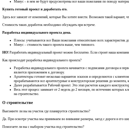
Минус – в нем не будут предусмотрены все ваши пожелания по поводу материа
Купить готовый проект и доработать его.
Здесь все зависит от изменений, которые Вы хотите внести. Возможен такой вариант, 
Стоимость таких доработок необходимо обсуждать при встрече.
Разработка индивидуального проекта дома.
Плюсы: учитываются все Ваши пожелания относительно всех характеристик до
Минус – стоимость такого проекта выше, чем типового.
НО!
Разработать индивидуальный проект можно Бесплатно. Если строит наша компания,
Как происходит разработка индивидуального проекта?
Разработка индивидуального проекта начинается с подписания договора и перв
является приложением к договору.
Архитекторы готовят несколько вариантов эскизов и определяются с клиентом 
прорабатываются все архитектурные и конструкторские решения до момента, ко
Далее разрабатывается Рабочий проект. Это этап расчетов каждого конструктор
Весь этот процесс занимает от 2 недель до 2 месяцев, по истечению которых
на строительство.
О строительстве
Выезжвете ли вы на участок где планируется строительство?
Да. При осмотре участка мы принимаем во внимание размеры, заезд с дороги и его шири
Помогаете ли вы с выбором участка под строительство?