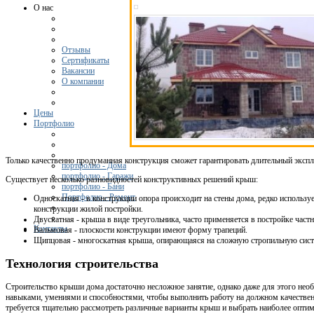
О нас
Отзывы
Сертификаты
Вакансии
О компании
Цены
Портфолио
Только качественно продуманная конструкция сможет гарантировать длительный эксп
портфолио - Дома
портфолио - Гаражи
Существует несколько разновидностей конструктивных решений крыш:
портфолио - Бани
Портфолио - Ремонт
Односкатная - в конструкции опора происходит на стены дома, редко используе
конструкции жилой постройки.
Двускатная - крыша в виде треугольника, часто применяется в постройке част
Контакты
Вальмовая - плоскости конструкции имеют форму трапеций.
Щипцовая - многоскатная крыша, опирающаяся на сложную стропильную сис
Технология строительства
Строительство крыши дома достаточно несложное занятие, однако даже для этого нео
навыками, умениями и способностями, чтобы выполнить работу на должном качествен
требуется тщательно рассмотреть различные варианты крыш и выбрать наиболее опти