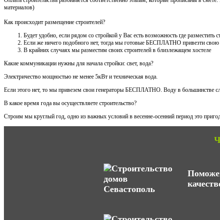
материалов)
Как происходит размещение строителей?
Будет удобно, если рядом со стройкой у Вас есть возможность где разместить
Если же ничего подобного нет, тогда мы готовые БЕСПЛАТНО привезти свою
В крайних случаях мы разместим своих строителей в близлежащем хостеле
Какие коммуникации нужны для начала стройки: свет, вода?
Электричество мощностью не менее 5кВт и техническая вода.
Если этого нет, то мы привезем свои генераторы БЕСПЛАТНО. Воду в большинстве сл
В какое время года вы осуществляете строительство?
Строим мы круглый год, одно из важных условий в весенне-осенний период это пригод
Ч
Поможем
качеств