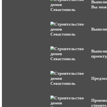
Выполни
Вы може
Выполни
Выполни
проекту
Предлож
Произво
строите