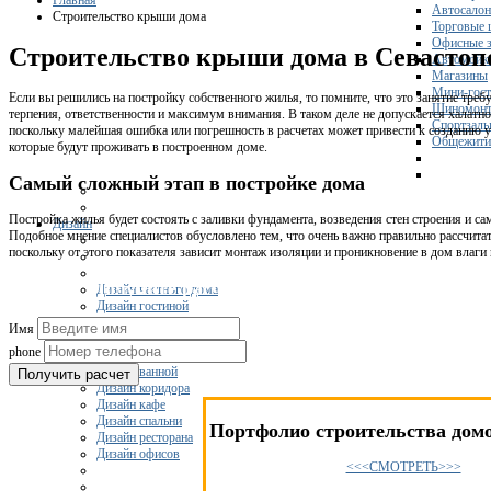
Главная
Автосало
Строительство крыши дома
Торговые 
Офисные з
Строительство крыши дома в Севастоп
Автомойк
Магазины
Мини-гос
Если вы решились на постройку собственного жилья, то помните, что это занятие треб
Шиномонт
терпения, ответственности и максимум внимания. В таком деле не допускается халатно
Спортзал
поскольку малейшая ошибка или погрешность в расчетах может привести к созданию 
Общежити
которые будут проживать в построенном доме.
Самый сложный этап в постройке дома
Постройка жилья будет состоять с заливки фундамента, возведения стен строения и са
Дизайн
Подобное мнение специалистов обусловлено тем, что очень важно правильно рассчитат
поскольку от этого показателя зависит монтаж изоляции и проникновение в дом влаги 
Получите расчет сметы на строительство
Дизайн частного дома
Дизайн гостиной
Дизайн комнаты
Имя
Дизайн кухни
phone
Дизайн квартиры
Дизайн ванной
Получить расчет
Дизайн коридора
Дизайн кафе
Дизайн спальни
Портфолио строительства домо
Дизайн ресторана
Дизайн офисов
<<<СМОТРЕТЬ>>>