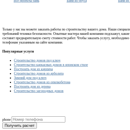
Все проекты бань
Бани из бруса
Бани из
Только у нас вы можете заказать работы по строительству вашего дома. Наши специа
требований техники безопасности. Опытные мастера нашей компании подскажут, какие 
составят предварительную смету стоимости работ. Чтобы заказать услугу, необходимо
телефонам указанным на сайте компании.
Популярные услуги
Строительство домов под ключ
Строительство каркасных домов в японском стиле
Построить дом из кирпича
Строительство домов из арболита
Зимний дом под ключ
Строительство домов из опилкобетона
Построить дом из дерева
Строительство загородных домов
Рассчитаем смету исходя из вашего б
(подберем оптимальные м
phone
Получить расчет