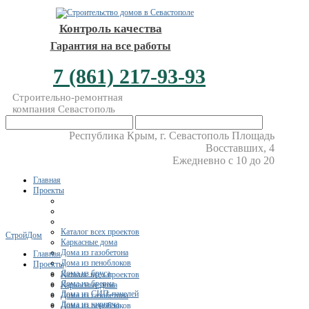
Контроль качества
Гарантия на все работы
7 (861) 217-93-93
Строительно-ремонтная
компания Севастополь
Республика Крым, г. Севастополь Площадь
Восставших, 4
Ежедневно с 10 до 20
Главная
Проекты
Каталог всех проектов
СтройДом
Каркасные дома
Дома из газобетона
Главная
Дома из пеноблоков
Проекты
Дома из бруса
Каталог всех проектов
Дома из бревна
Каркасные дома
Дома из СИП-панелей
Дома из газобетона
Дома из кирпича
Дома из пеноблоков