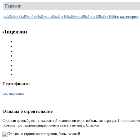
Гаражи:
Все категории
3x5
3x6
3x7
3x8
4x5
4x6
4x8
5x5
5x6
5x8
5x10
6x6
6x8
6x9
6x10
6x12
8x8
8x10
Лицензии
Сертификаты
Сертификаты
Отзывы
о строительстве
Строили дачный дом по каркасной технологии плюс небольшая веранда. По стоимости 
поэтому про теплоизоляцию ничего сказать не могу. Спасибо