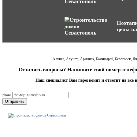
Поэтапн
цены на
Алупка, Алушта, Армянск, Бахчисарай, Белогорск, Дж
Остались вопросы? Напишите свой номер телефо
Наш специалист Вам перезвонит и ответит на все 
phone
Отправить
Строительно-ремонтная
компания Севастополь