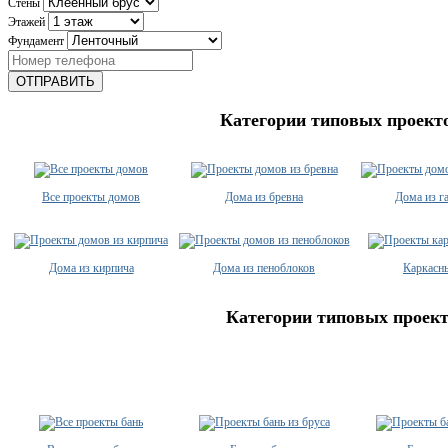
Стены
Этажей
Фундамент
ОТПРАВИТЬ
Категории типовых проект
Все проекты домов
Дома из бревна
Дома из г
Дома из кирпича
Дома из пеноблоков
Каркасн
Категории типовых проект