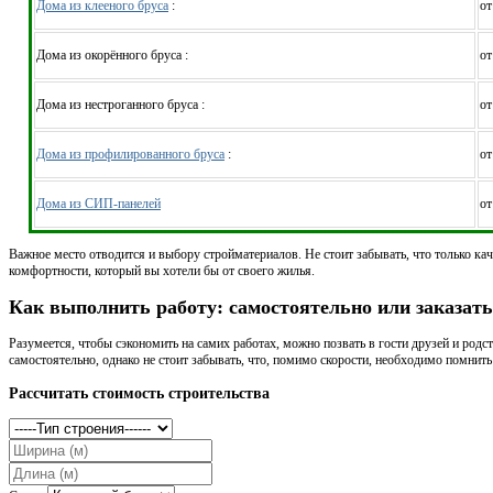
Дома из клееного бруса
:
от
Дома из окорённого бруса :
от
Дома из нестроганного бруса :
от
Дома из профилированного бруса
:
от
Дома из СИП-панелей
от
Важное место отводится и выбору стройматериалов. Не стоит забывать, что только ка
комфортности, который вы хотели бы от своего жилья.
Как выполнить работу: самостоятельно или заказат
Разумеется, чтобы сэкономить на самих работах, можно позвать в гости друзей и род
самостоятельно, однако не стоит забывать, что, помимо скорости, необходимо помнить 
Рассчитать стоимость строительства