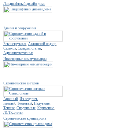
Ландшафтный дизайн дома
Здания и сооружения
Реконструкция
,
Авторский надзор
,
Сельхоз
,
Склады
,
статьи
,
Административные
Инженерные коммуникации
Строительство ангаров
Арочный
,
Из сендвич-
панелей
,
Тентовый
,
Надувные
,
Теплые
,
Спортивные
,
Каркасные
,
ЛСТК
,
статьи
Строительство крыши дома